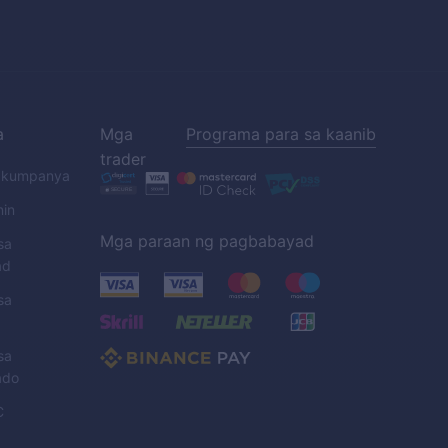
a
Mga
Programa para sa kaanib
trader
a kumpanya
nin
Mga paraan ng pagbabayad
sa
ad
sa
sa
ado
C