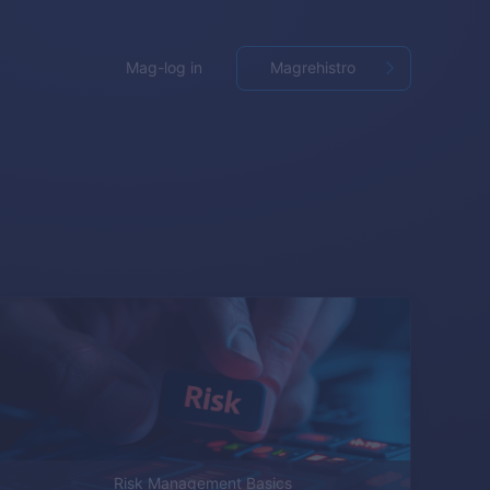
Mag-log in
Magrehistro
Risk Management Basics