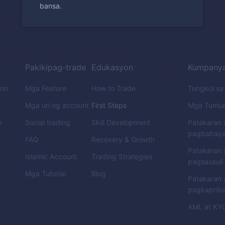
bansa.
Pakikipag-trade
Edukasyon
Kumpany
emo
Mga Feature
How to Trade
Tungkol s
Mga uri ng account
First Steps
Mga Tuntu
o
Social trading
Skill Development
Patakaran 
pagbabay
FAQ
Recovery & Growth
Patakaran 
Islamic Account
Trading Strategies
pagsasauli
Mga Tutorial
Blog
Patakaran 
pagkaprib
AML
at
KY